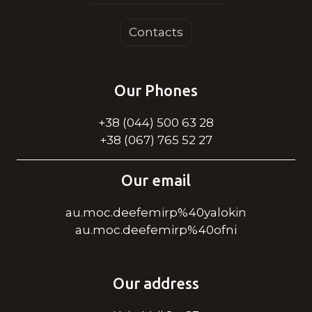
Contacts
Our Phones
+38 (044) 500 63 28
+38 (067) 765 52 27
Our email
au.moc.deefemirp%40yalokin
au.moc.deefemirp%40ofni
Our address