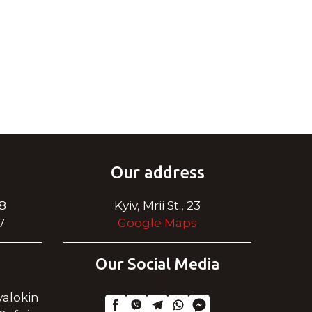
Our address
28
Kyiv, Mrii St., 23
7
Google Maps
Our Social Media
alokin