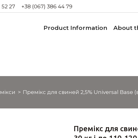
 52 27
+38 (067) 386 44 79
Product Information
About 
мікси
Премікс для свиней 2,5% Universal Base (від
Премікс для свине