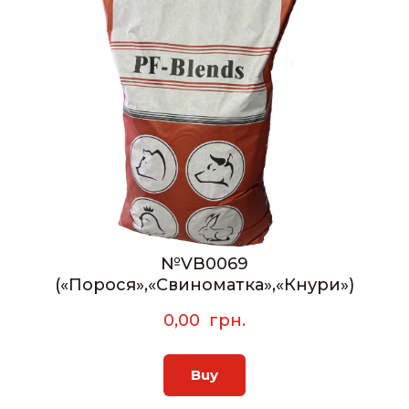
№VB0069
(«Порося»,«Свиноматка»,«Кнури»)
0,00  грн.
Buy