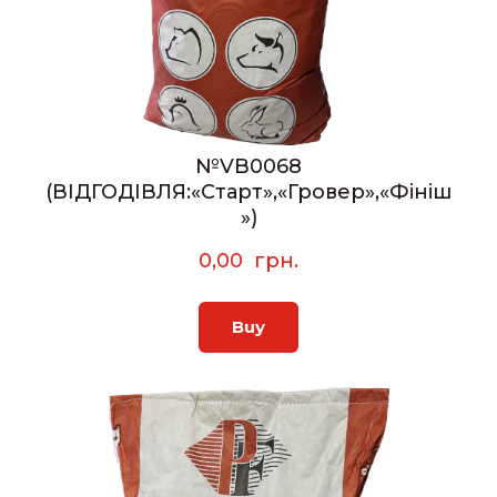
№VB0068
(ВІДГОДІВЛЯ:«Старт»,«Гровер»,«Фініш
»)
0,00  грн.
Buy