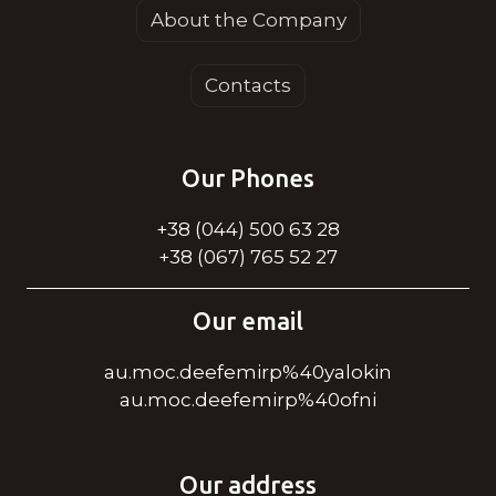
About the Company
Contacts
Our Phones
+38 (044) 500 63 28
+38 (067) 765 52 27
Our email
au.moc.deefemirp%40yalokin
au.moc.deefemirp%40ofni
Our address