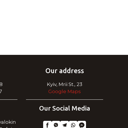
Our address
28
Kyiv, Mrii St., 23
7
Google Maps
Our Social Media
alokin