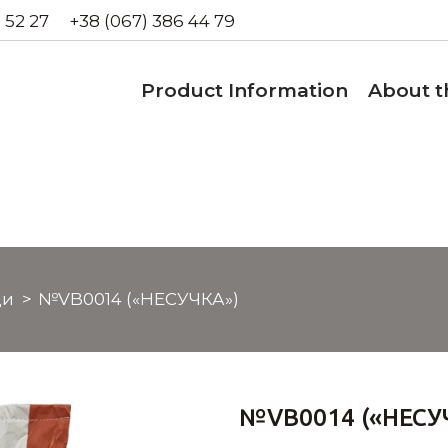
 52 27
+38 (067) 386 44 79
Product Information
About 
ди
№VB0014 («НЕСУЧКА»)
№VB0014 («НЕСУ