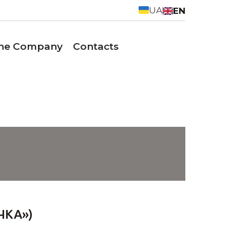
UA
EN
the Company
Contacts
ЧКА»)