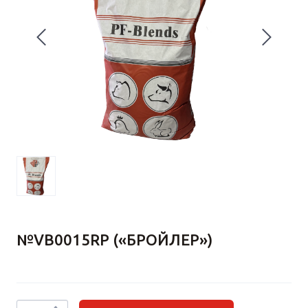
№VB0015RP («БРОЙЛЕР»)