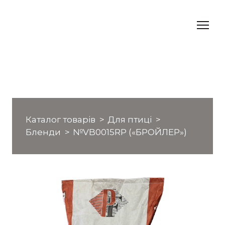
Каталог товарів
Для птиці
Бленди
№VB0015RP («БРОЙЛЕР»)