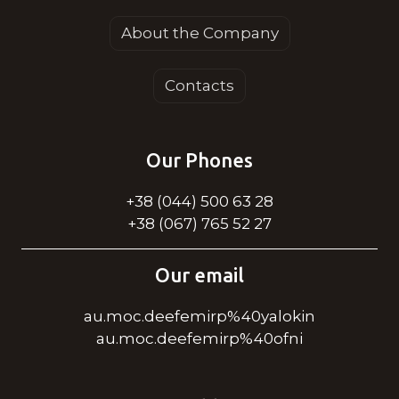
About the Company
Contacts
Our Phones
+38 (044) 500 63 28
+38 (067) 765 52 27
Our email
au.moc.deefemirp%40yalokin
au.moc.deefemirp%40ofni