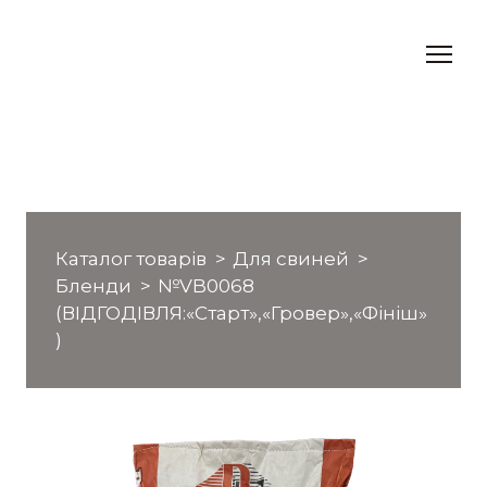
Каталог товарів
Для свиней
Бленди
№VB0068
(ВІДГОДІВЛЯ:«Старт»,«Гровер»,«Фініш»
)