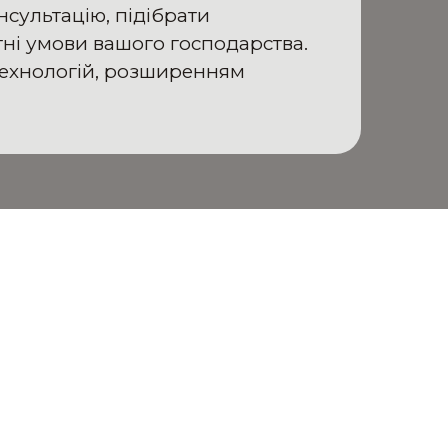
нсультацію, підібрати
тні умови вашого господарства.
технологій, розширенням
И