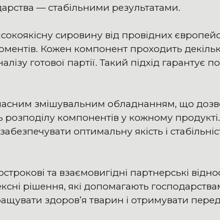
арства — стабільними результатами.
окоякісну сировину від провідних європейсь
ерментів. Кожен компонент проходить декільк
алізу готової партії. Такий підхід гарантує п
асним змішувальним обладнанням, що дозв
ть розподілу компонентів у кожному продукті
абезпечувати оптимальну якість і стабільніс
строкові та взаємовигідні партнерські відн
сні рішення, які допомагають господарства
ащувати здоров’я тварин і отримувати пере