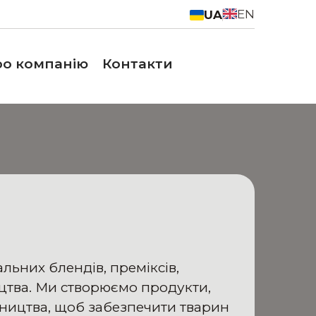
EN
UA
о компанію
Контакти
ьних блендів, преміксів,
ицтва. Ми створюємо продукти,
бництва, щоб забезпечити тварин