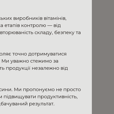
ких виробників вітамінів,
а етапів контролю — від
овторюваність складу, безпеку та
оляє точно дотримуватися
. Ми уважно стежимо за
ть продукції незалежно від
осини. Ми пропонуємо не просто
м підвищувати продуктивність,
дбачуваний результат.