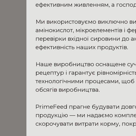
ефективним живленням, а господ
Ми використовуємо виключно вис
амінокислот, мікроелементів і ф
перевірки вхідної сировини до ан
ефективність наших продуктів.
Наше виробництво оснащене суч
рецептур і гарантує рівномірніс
технологічними процесами, щоб з
обсягів виробництва.
PrimeFeed прагне будувати довго
продукцію — ми надаємо комплек
скорочувати витрати корму, покр