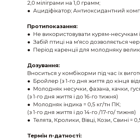
2,0 міліграми на 1,0 грамм;
● Ацидіфікатор; Антиоксидантний комп
Протипоказання:
● Не використовувати курям-несучкам і
● Забій птиці на м'ясо дозволяється чер
● Період каренціі для молодняку великої
Дозування:
Вноситься у комбікорми під час їх виг
● Бройлер (з 1-го дня життя до кінця відго
● Молодняк несучки, фазана, качки, гуся 
(з 1-го дня життя і до 16-го тижня)
● Молодняк індика = 0,5 кг/тн ПК;
(з 1-го дня життя і до 14-го /17-го/ тижня)
● Телята, Кролики, Вівці, Кози, Свині = 0,
Термін п-датності: