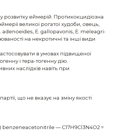
у розвитку еймерій. Протикокцидіозна
ймеріі великої рогатої худоби, овець,
, Е. adenoeides, Е. gallopavonis, Е. meleagri-
хворюваності на некротичні та інші види
астосовувати в умовах підвищеної
генну і тера-тогенну дію.
ивних наслідків навіть при
артії, що не вказує на зміну якості
)-yl) benzeneacetonitrile — C17H9Cl3N4O2 =