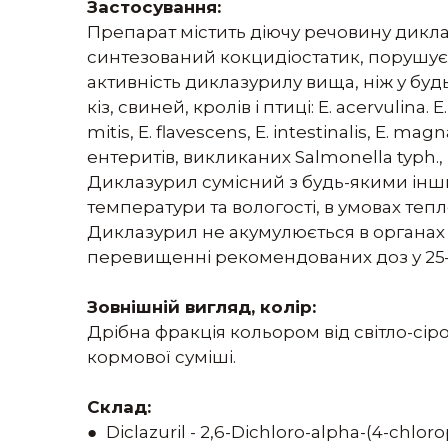
Застосування:
Препарат містить діючу речовину дикла
синтезований кокцидіостатик, порушує
активність диклазурилу вища, ніж у будь
кіз, свиней, кролів і птиці: E. acervulina. Е
mitis, Е. flavescens, Е. intestinalis, Е. 
ентеритів, викликаних Salmonella typh., E.
Диклазурил сумісний з будь-якими інш
температури та вологості, в умовах теп
Диклазурил не акумулюється в органах i
перевищенні рекомендованих доз у 25–
Зовнішній вигляд, колір:
Дрібна фракція кольором від світло-сірог
кормової суміші.
Склад:
● Diclazuril - 2,6-Dichloro-alpha-(4-chlor