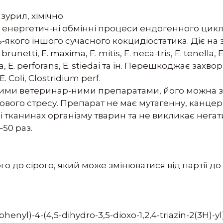
зурил, хімічно
 енергетич-ні обмінні процеси ендогенного цикл
-якого іншого сучасного кокцидіостатика. Діє на э
. brunetti, Е. maxima, Е. mitis, Е. neca-tris, Е. tenella
magna, Е. perforans, Е. stiedai та ін. Перешкоджає за
 Coli, Clostridium perf.
ими ветеринар-ними препаратами, його можна з
лового стресу. Препарат не має мутагенну, канцеро
 тканинах організму тварин та не викликає негат
50 раз.
о до сірого, який може змінюватися від партії до п
ophenyl)-4-(4,5-dihydro-3,5-dioxo-1,2,4-triazin-2(3H