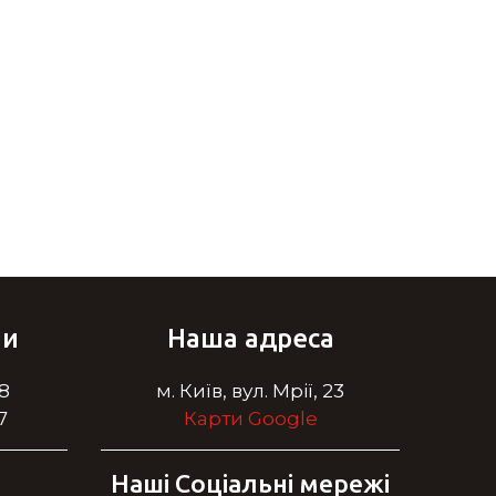
ни
Наша адреса
28
м. Київ, вул. Мрії, 23
7
Карти Google
Наші Cоціальні мережі