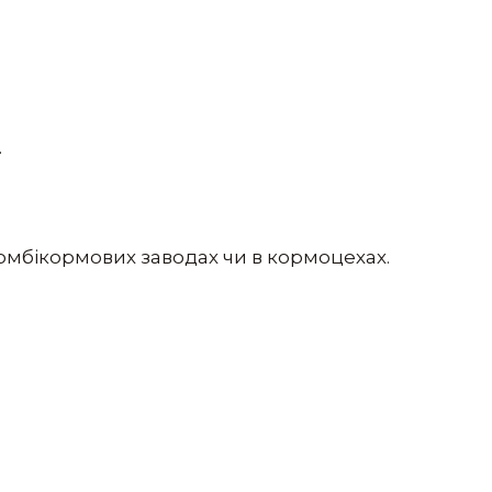
.
омбікормових заводах чи в кормоцехах.