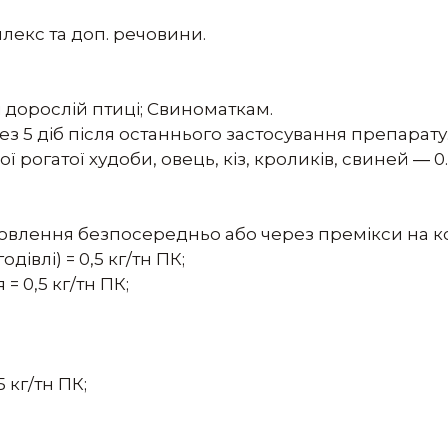
лекс та доп. речовини.
 дорослій птиці; Свиноматкам.
ез 5 діб після останнього застосування препарату
 рогатої худоби, овець, кіз, кроликів, свиней ― 0.
отовлення безпосередньо або через премікси на к
дівлі) = 0,5 кг/тн ПК;
= 0,5 кг/тн ПК;
5 кг/тн ПК;