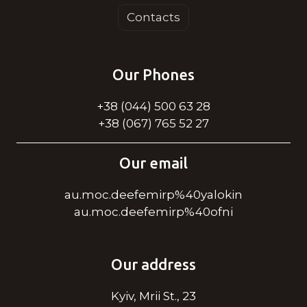
Contacts
Our Phones
+38 (044) 500 63 28
+38 (067) 765 52 27
Our email
au.moc.deefemirp%40yalokin
au.moc.deefemirp%40ofni
Our address
Kyiv, Mrii St., 23