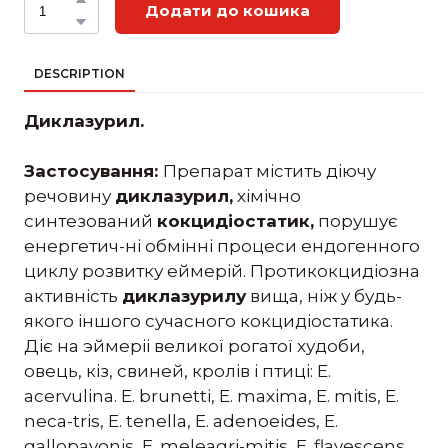
Додати до кошика
DESCRIPTION
Диклазурил.
Застосування:
Препарат містить діючу
речовину
диклазурил,
хімічно
синтезований
кокцидіостатик,
порушує
енергетич-ні обмінні процеси ендогенного
циклу розвитку еймерій. Протикокцидіозна
активність
диклазурилу
вища, ніж у будь-
якого іншого сучасного кокцидіостатика.
Діє на эймеріі великої рогатої худоби,
овець, кіз, свиней, кролів і птиці: E.
acervulina. Е. brunetti, Е. maxima, Е. mitis, Е.
neca-tris, Е. tenella, Е. adenoeides, Е.
gallopavonis, Е. meleagri-mitis, Е. flavescens,