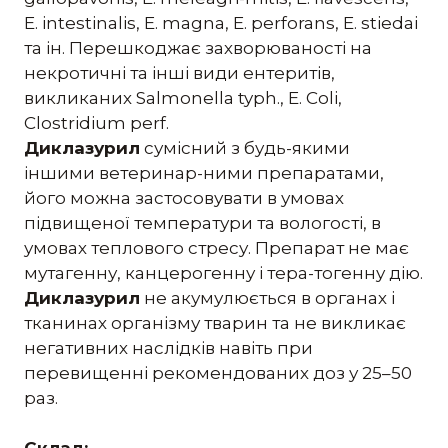
Е. intestinalis, Е. magna, Е. perforans, Е. stiedai
та ін. Перешкоджає захворюваності на
некротичні та інші види ентеритів,
викликаних Salmonella typh., E. Coli,
Clostridium perf.
Диклазурил
сумісний з будь-якими
іншими ветеринар-ними препаратами,
його можна застосовувати в умовах
підвищеної температури та вологості, в
умовах теплового стресу. Препарат не має
мутагенну, канцерогенну і тера-тогенну дію.
Диклазурил
не акумулюється в органах i
тканинах організму тварин та не викликає
негативних наслідків навіть при
перевищенні рекомендованих доз у 25–50
раз.