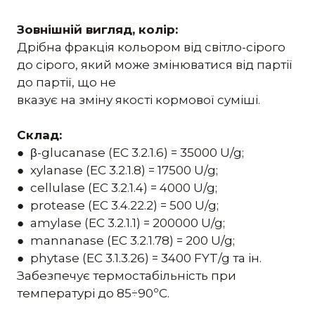
Зовнішній вигляд, колір:
Дрібна фракція кольором від світло-сірого
до сірого, який може змінюватися від партії
до партії, що не
вказує на зміну якості кормової суміші.
Склад:
● β-glucanase (ЕС 3.2.1.6) = 35000 U/g;
● xylanase (ЕС 3.2.1.8) = 17500 U/g;
● cellulase (ЕС 3.2.1.4) = 4000 U/g;
● protease (ЕС 3.4.22.2) = 500 U/g;
● amylase (ЕС 3.2.1.1) = 200000 U/g;
● mannanase (ЕС 3.2.1.78) = 200 U/g;
● phytase (ЕС 3.1.3.26) = 3400 FYT/g та ін.
Забезпечує термостабільність при
температурі до 85÷90ºС.