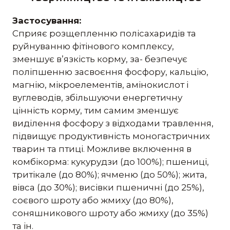
Застосування:
Сприяє розщепленню полісахаридів та
руйнуванню фітінового комплексу,
зменшує в’язкість корму, за- безпечує
поліпшенню засвоєння фосфору, кальцію,
магнію, мікроелементів, амінокислот і
вуглеводів, збільшуючи енергетичну
цінність корму, тим самим зменшує
виділення фосфору з відходами травлення,
підвищує продуктивність моногастричних
тварин та птиці. Можливе включення в
комбікорма: кукурудзи (до 100%); пшениці,
тритікале (до 80%); ячменю (до 50%); жита,
вівса (до 30%); висівки пшеничні (до 25%),
соєвого шроту або жмиху (до 80%),
соняшникового шроту або жмиху (до 35%)
та ін.