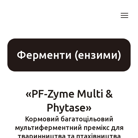
Ферменти (ензими)
«PF-Zyme Multi &
Phytase»
Кормовий багатоцільовий
мультиферментний премікс для
тваринництва та птахівництва